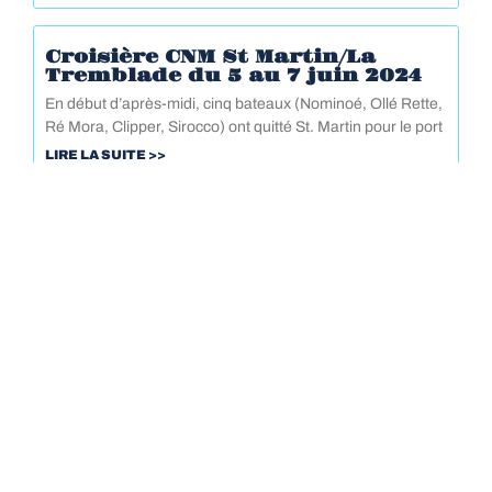
Croisière CNM St Martin/La
Tremblade du 5 au 7 juin 2024
En début d’après-midi, cinq bateaux (Nominoé, Ollé Rette,
Ré Mora, Clipper, Sirocco) ont quitté St. Martin pour le port
LIRE LA SUITE >>
LE CNM
LES ÉVÉNEMENTS
LES ACTIVITÉS
FORMATIONS ET SÉCURITÉ
LE PORT DE ST MARTIN
CONTACT
©2026 - CNM17 Tous droits réservés