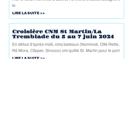
le
LIRE LA SUITE >>
Croisière CNM St Martin/La
Tremblade du 5 au 7 juin 2024
En début d’après-midi, cinq bateaux (Nominoé, Ollé Rette,
Ré Mora, Clipper, Sirocco) ont quitté St. Martin pour le port
LIRE LA SUITE >>
LE CNM
LES ÉVÉNEMENTS
LES ACTIVITÉS
FORMATIONS ET SÉCURITÉ
LE PORT DE ST MARTIN
CONTACT