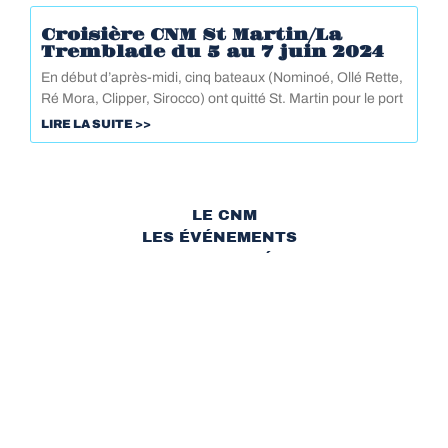
Croisière CNM St Martin/La
Tremblade du 5 au 7 juin 2024
En début d’après-midi, cinq bateaux (Nominoé, Ollé Rette,
Ré Mora, Clipper, Sirocco) ont quitté St. Martin pour le port
LIRE LA SUITE >>
LE CNM
LES ÉVÉNEMENTS
LES ACTIVITÉS
FORMATIONS ET SÉCURITÉ
LE PORT DE ST MARTIN
CONTACT
©2026 - CNM17 Tous droits réservés