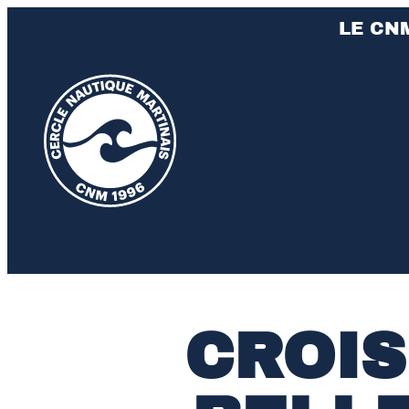
LE CN
CROIS