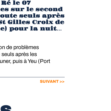
 Ré le 07
es sur le second
route seuls après
St Gilles Croix de
le) pour la nuit…
son de problèmes
 seuls après les
euner, puis à Yeu (Port
SUIVANT >>