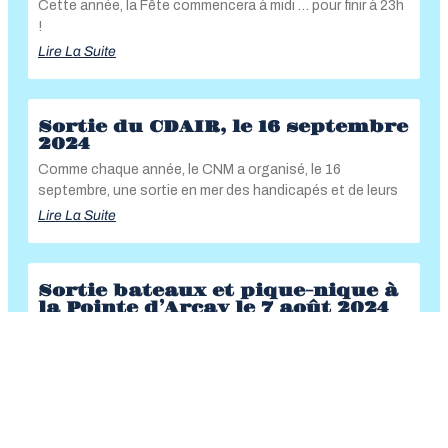
Cette année, la Fête commencera à midi … pour finir à 23h
!
Lire La Suite
Sortie du CDAIR, le 16 septembre
2024
Comme chaque année, le CNM a organisé, le 16
septembre, une sortie en mer des handicapés et de leurs
Lire La Suite
Sortie bateaux et pique-nique à
la Pointe d’Arcay le 7 août 2024
Sept bateaux « Eglantine », Ollé Rette » « Ré Mora », «
Nominoé, « Ceflo », « Clipper
Lire La Suite