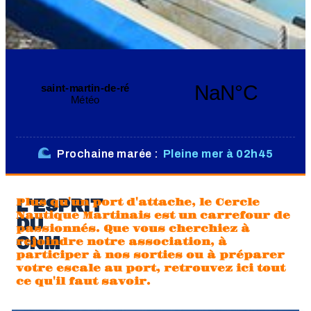
Prochaine marée :
Pleine mer à 02h45
L'ESPRIT
Plus qu'un port d'attache, le Cercle
Nautique Martinais est un carrefour de
DU
passionnés. Que vous cherchiez à
CNM
rejoindre notre association, à
participer à nos sorties ou à préparer
votre escale au port, retrouvez ici tout
ce qu'il faut savoir.