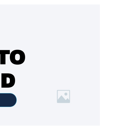
TO
ED