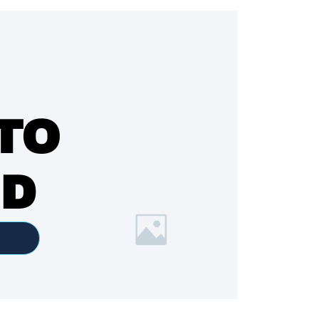
TO
ED