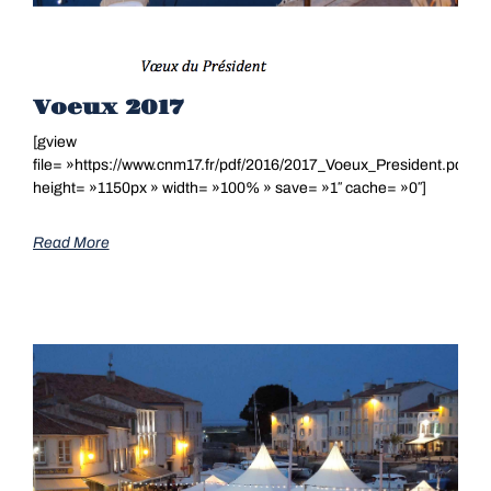
Voeux 2017
[gview
file= »https://www.cnm17.fr/pdf/2016/2017_Voeux_President.pdf »
height= »1150px » width= »100% » save= »1″ cache= »0″]
Read More