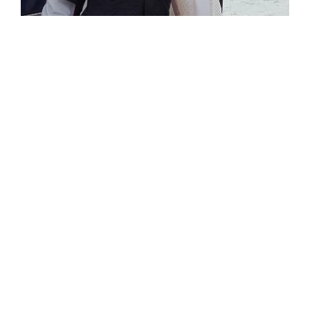
Formation Pêche en eaux
profondes
Samedi 19 mars, Hervé Hutin a dispensé devant une douzaine
d’adhérents attentifs ses conseils pour une pêche à la calée
en eaux profondes (>20m). Dans ce type de pêche on
recherche plus particulièrement, les dorades, raies, merlans,
congres, tacauds, roussettes ou bars et les montages différent
selon la force du courant.
Read More