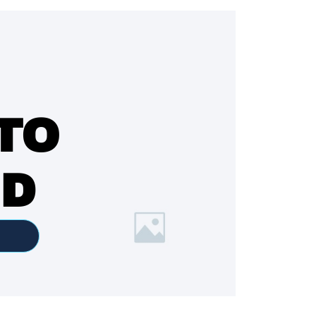
TO
ED