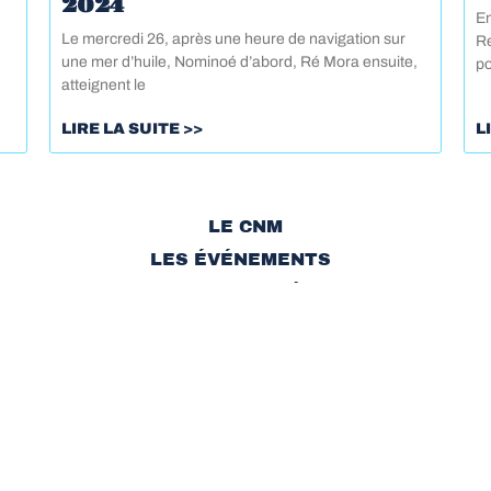
2024
En
Le mercredi 26, après une heure de navigation sur
Re
une mer d’huile, Nominoé d’abord, Ré Mora ensuite,
po
atteignent le
LIRE LA SUITE >>
L
LE CNM
LES ÉVÉNEMENTS
LES ACTIVITÉS
FORMATIONS ET SÉCURITÉ
LE PORT DE ST MARTIN
CONTACT