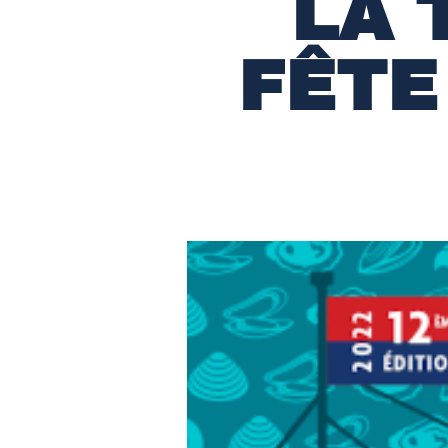
LA 
FÊTE