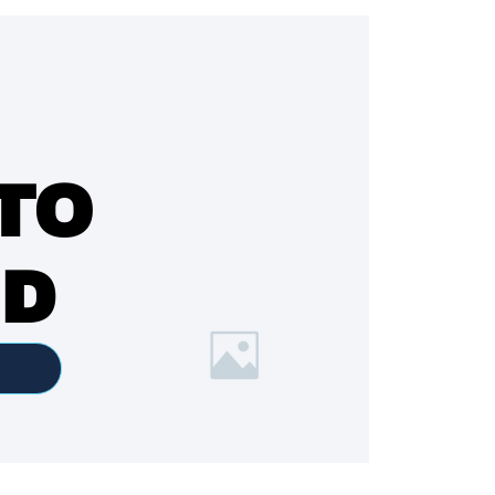
TO
ED